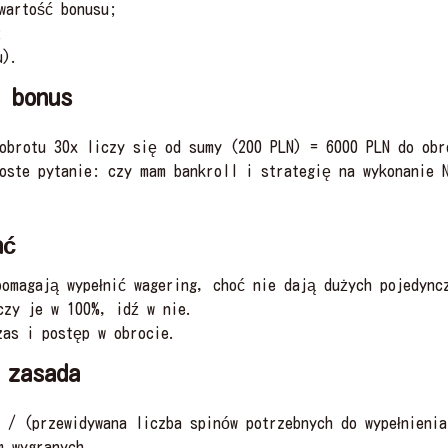
wartość bonusu;
;
u).
 bonus
obrotu 30x liczy się od sumy (200 PLN) = 6000 PLN do obro
oste pytanie: czy mam bankroll i strategię na wykonanie 
ać
omagają wypełnić wagering, choć nie dają dużych pojedyncz
czy je w 100%, idź w nie.
zas i postęp w obrocie.
 zasada
 / (przewidywana liczba spinów potrzebnych do wypełnieni
m wygranych.