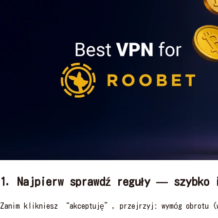
1. Najpierw sprawdź reguły — szybko 
Zanim klikniesz “akceptuję”, przejrzyj: wymóg obrotu (wa