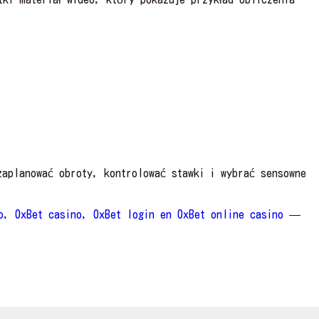
zaplanować obroty, kontrolować stawki i wybrać sensowne
pp, 0xBet casino, 0xBet login en 0xBet online casino —