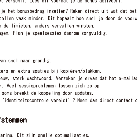
et verschil. Lees dit voordat je de bonus activeert.
 je het bonusbedrag inzetten? Reken direct uit wat dat be
pellen vaak minder. Dit bepaalt hoe snel je door de voor
n de limieten, anders vervallen winsten.
agen. Plan je speelsessies daarom zorgvuldig.
van snel naar grondig.
ters en extra spaties bij kopiëren/plakken.
uw, sterk wachtwoord. Verzeker je ervan dat het e-mailad
r. Veel sessieproblemen lossen zich zo op.
; soms breekt de koppeling door updates.
identiteitscontrole vereist’? Neem dan direct contact o
fstemmen
aring. Dit zijn snelle optimalisaties.