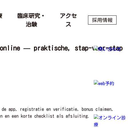
療
臨床研究・
アクセ
採用情報
治験
ス
 online — praktische, stap-voor-stap
 de app, registratie en verificatie, bonus claimen,
n en een korte checklist als afsluiting.