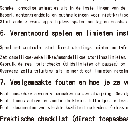
Schakel onnodige animaties uit in de instellingen van de 
Beperk achtergronddata en pushmeldingen voor niet-kritis
Sluit andere zware apps tijdens spelen om lag en crashes
6. Verantwoord spelen en limieten ins
Speel met controle: stel direct stortingslimieten en taf
Zet dagelijkse/wekelijkse/maandelijkse stortingslimieten.
Gebruik de realiteit-checks (tijdslimieten of pauzes) om
Overweeg zelfuitsluiting als je merkt dat limieten regelm
7. Veelgemaakte fouten en hoe je ze v
Fout: meerdere accounts aanmaken na een afwijzing. Gevol
Fout: bonus activeren zonder de kleine lettertjes te leze
Fout: documenten van slechte kwaliteit uploaden. Oplossi
Praktische checklist (direct toepasba