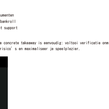
cumenten
 bankroll
ct support
e concrete takeaway is eenvoudig: voltooi verificatie onm
 risico’s en maximaliseer je speelplezier.