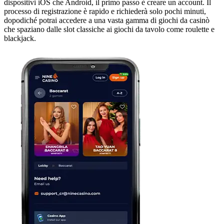
dispositivi iOS che Android, il primo passo è creare un account. Il
processo di registrazione è rapido e richiederà solo pochi minuti,
dopodiché potrai accedere a una vasta gamma di giochi da casinò
che spaziano dalle slot classiche ai giochi da tavolo come roulette e
blackjack.