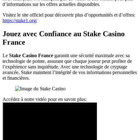
d’informations sur les offres actuelles disponibles.
Visitez le site officiel pour découvrir plus d’opportunités et d’offres:
https://stake1.org/
Jouez avec Confiance au Stake Casino
France
Le
Stake Casino France
garantit une sécurité maximale avec sa
technologie de pointe, assurant que chaque joueur peut profiter de
l’expérience sans inquiétude. Avec une technologie de cryptage
avancée, Stake maintient l’intégrité de vos informations personnelles
et financières.
Accédez à notre vidéo pour en savoir plus: