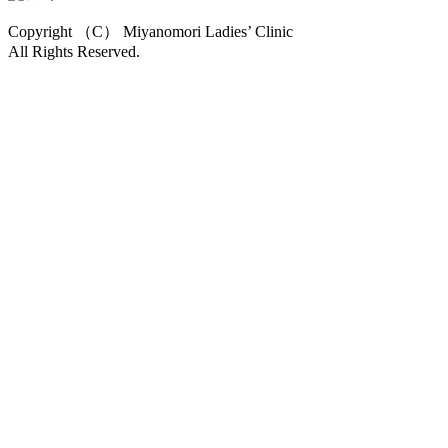
Copyright （C） Miyanomori Ladies’ Clinic
All Rights Reserved.