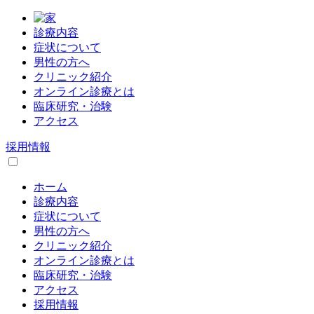
診療内容
症状について
男性の方へ
クリニック紹介
オンライン診療とは
臨床研究・治験
アクセス
採用情報
ホーム
診療内容
症状について
男性の方へ
クリニック紹介
オンライン診療とは
臨床研究・治験
アクセス
採用情報