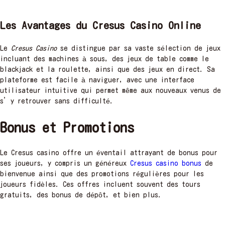
Les Avantages du Cresus Casino Online
Le
Cresus Casino
se distingue par sa vaste sélection de jeux
incluant des machines à sous, des jeux de table comme le
blackjack et la roulette, ainsi que des jeux en direct. Sa
plateforme est facile à naviguer, avec une interface
utilisateur intuitive qui permet même aux nouveaux venus de
s’y retrouver sans difficulté.
Bonus et Promotions
Le Cresus casino offre un éventail attrayant de bonus pour
ses joueurs, y compris un généreux
Cresus casino bonus
de
bienvenue ainsi que des promotions régulières pour les
joueurs fidèles. Ces offres incluent souvent des tours
gratuits, des bonus de dépôt, et bien plus.