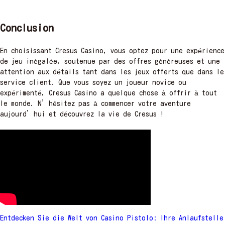
Conclusion
En choisissant Cresus Casino, vous optez pour une expérience
de jeu inégalée, soutenue par des offres généreuses et une
attention aux détails tant dans les jeux offerts que dans le
service client. Que vous soyez un joueur novice ou
expérimenté, Cresus Casino a quelque chose à offrir à tout
le monde. N’hésitez pas à commencer votre aventure
aujourd’hui et découvrez la vie de Cresus !
Entdecken Sie die Welt von Casino Pistolo: Ihre Anlaufstelle