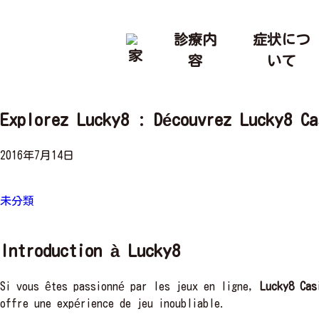
診療内
症状につ
容
いて
Explorez Lucky8 : Découvrez Lucky8 Ca
2016年7月14日
未分類
Introduction à Lucky8
Si vous êtes passionné par les jeux en ligne,
Lucky8 Cas
offre une expérience de jeu inoubliable.