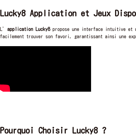
Lucky8 Application et Jeux Dispo
L’
application Lucky8
propose une interface intuitive et 
facilement trouver son favori, garantissant ainsi une ex
Pourquoi Choisir Lucky8 ?