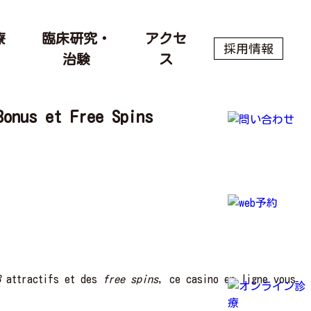
療
臨床研究・
アクセ
採用情報
治験
ス
Bonus et Free Spins
8
attractifs et des
free spins
, ce casino en ligne vous